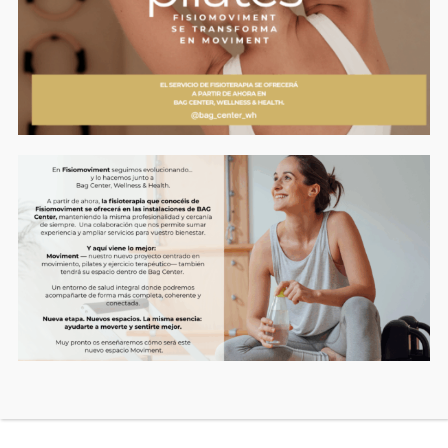
Productos
relacionados
2 SESIONES FISIOTERAPIA
2 SESIONES SALUD
120,00
€
120,00
€