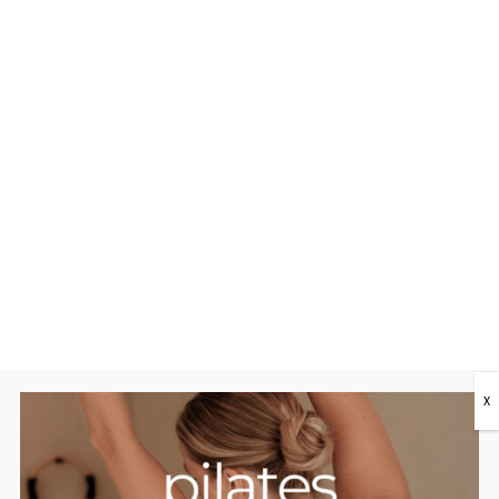
60,00
€
COMPRAR
X