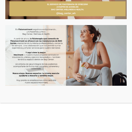
fisioterapia para curar lesiones
eficazmente
por
Gabriel Espinosa
|
Dic 5, 2022
|
Fisioterapia
¿Qué es la ecografía? La ecografía es una prueba
diagnóstica en la que se utiliza el ultrasonido para poder
tener una imagen de los diferentes tejidos, órganos o
estructuras de nuestro cuerpo. La sonda del ecógrafo
emite un ultrasonido, unas ondas sonoras que...
Entradas recientes
FISIOTERAPIA MAXILOFACIAL TODO LO QUE DEBES SABER
Reeducación Postural Global (RPG) es el tratamiento
estrella para la escoliosis.
¿Cómo es una primera sesión de fisioterapia?